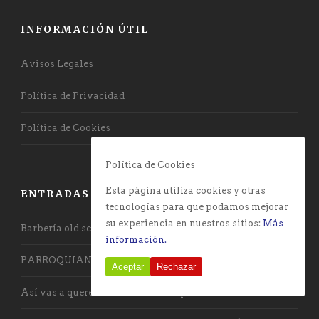
INFORMACIÓN ÚTIL
Avisos Legales
Política de Privacidad
Política de Cookies
Política de Cookies
Esta página utiliza cookies y otras
ENTRADAS RECIENTES
tecnologías para que podamos mejorar
su experiencia en nuestros sitios:
Más
Barbería old school con toque vanguardista
información.
PARROQUIANOS DE LA BARBERÍA
Aceptar
Rechazar
Así vas a querer llevar la barba a partir de ahora