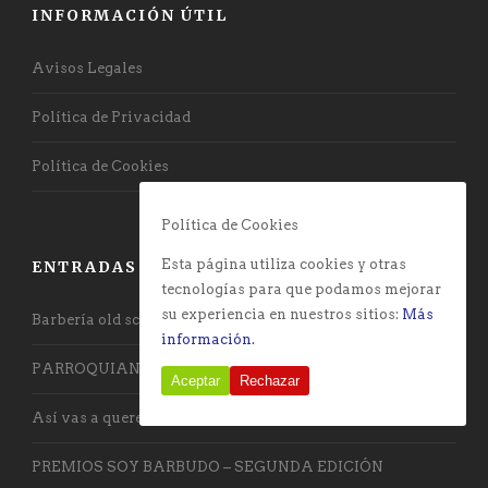
INFORMACIÓN ÚTIL
Avisos Legales
Política de Privacidad
Política de Cookies
Política de Cookies
Esta página utiliza cookies y otras
ENTRADAS RECIENTES
tecnologías para que podamos mejorar
su experiencia en nuestros sitios:
Más
Barbería old school con toque vanguardista
información.
PARROQUIANOS DE LA BARBERÍA
Aceptar
Rechazar
Así vas a querer llevar la barba a partir de ahora
PREMIOS SOY BARBUDO – SEGUNDA EDICIÓN