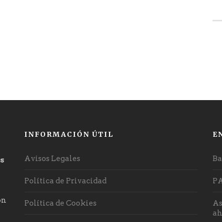
INFORMACIÓN ÚTIL
E
Avisos Legales
Ba
os
Política de Privacidad
P
on
Política de Cookies
As
ah