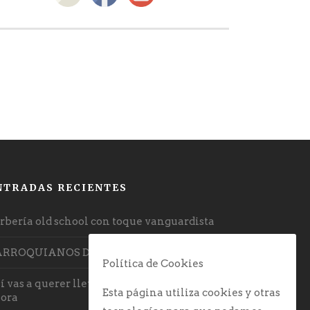
NTRADAS RECIENTES
rbería old school con toque vanguardista
ARROQUIANOS DE LA BARBERÍA
Política de Cookies
í vas a querer llevar la barba a partir de
Esta página utiliza cookies y otras
ora