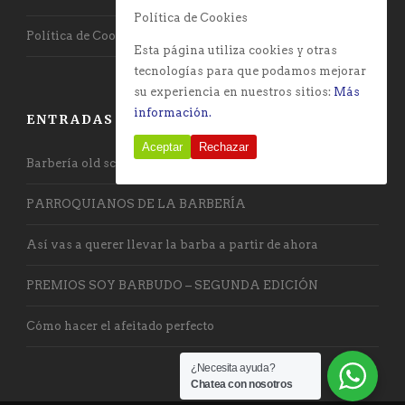
Política de Cookies
Política de Cookies
Esta página utiliza cookies y otras
tecnologías para que podamos mejorar
su experiencia en nuestros sitios:
Más
información.
ENTRADAS RECIENTES
Aceptar
Rechazar
Barbería old school con toque vanguardista
PARROQUIANOS DE LA BARBERÍA
Así vas a querer llevar la barba a partir de ahora
PREMIOS SOY BARBUDO – SEGUNDA EDICIÓN
Cómo hacer el afeitado perfecto
¿Necesita ayuda?
Chatea con nosotros